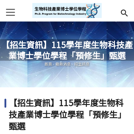
Jump to Main content
Jump to Navigation
首頁
首頁
最新消息
【招生資訊】115學年度生物科技產
Open submenu (學程簡介)
學程簡介
業博士學位學程「預修生」甄選
您在這裡
師資
Open subm
首頁
-
最新消息
-
招生訊息
招生
課程相關
【招生資訊】115學年度生物科
Open submenu (學生專區)
學生專區
技產業博士學位學程「預修生」
活動集錦
甄選