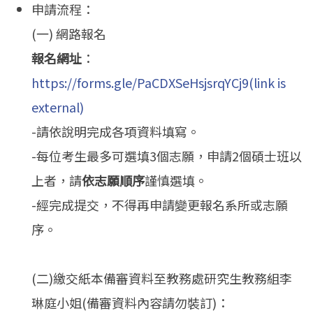
申請流程：
(一) 網路報名
報名網址
：
https://forms.gle/PaCDXSeHsjsrqYCj9(link is
external)
-請依說明完成各項資料填寫。
-每位考生最多可選填3個志願，申請2個碩士班以
上者，請
依志願順序
謹慎選填。
-經完成提交，不得再申請變更報名系所或志願
序。
(二)繳交紙本備審資料至教務處研究生教務組李
琳庭小姐(備審資料內容請勿裝訂)：