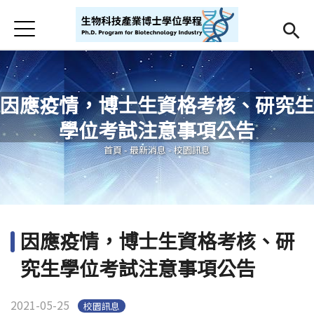
Jump to Main content
Jump to Navigation
首頁
首頁
最新消息
因應疫情，博士生資格考核、研究生
Open submenu (學程簡介)
學程簡介
學位考試注意事項公告
您在這裡
師資
Open subm
首頁
-
最新消息
-
校園訊息
招生
課程相關
因應疫情，博士生資格考核、研
Open submenu (學生專區)
學生專區
究生學位考試注意事項公告
活動集錦
2021-05-25
校園訊息