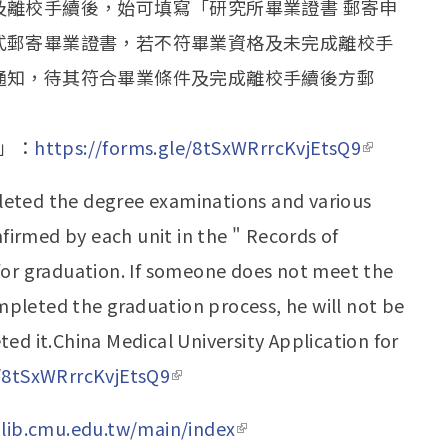
及離校手續後，始可填寫「研究所畢業證書 郵寄申
式郵寄畢業證書，若不符畢業資格及未完成離校手
通知，待其符合畢業條件及完成離校手續後方郵
」：
https://forms.gle/8tSxWRrrcKvjEtsQ9
(link is
external)
leted the degree examinations and various
irmed by each unit in the " Records of
for graduation. If someone does not meet the
pleted the graduation process, he will not be
ed it.China Medical University Application for
e/8tSxWRrrcKvjEtsQ9
(link is external)
-lib.cmu.edu.tw/main/index
(link is external)