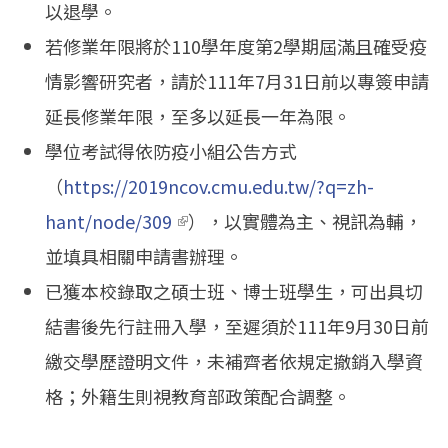
以退學。
若修業年限將於110學年度第2學期屆滿且確受疫
情影響研究者，請於111年7月31日前以專簽申請
延長修業年限，至多以延長一年為限。
學位考試得依防疫小組公告方式
（
https://2019ncov.cmu.edu.tw/?q=zh-
hant/node/309
(link is external)
），以實體為主、視訊為輔，
並填具相關申請書辦理。
已獲本校錄取之碩士班、博士班學生，可出具切
結書後先行註冊入學，至遲須於111年9月30日前
繳交學歷證明文件，未補齊者依規定撤銷入學資
格；外籍生則視教育部政策配合調整。