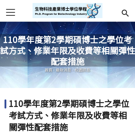
Jump to Main content
Jump to Navigation
首頁
首頁
最新消息
110學年度第2學期碩博士之學位考
試方式、修業年限及收費等相關彈性
Open submenu (學程簡介)
學程簡介
您在這裡
配套措施
師資
Open subm
首頁
-
最新消息
-
校園訊息
招生
課程相關
110學年度第2學期碩博士之學位
Open submenu (學生專區)
學生專區
考試方式、修業年限及收費等相
活動集錦
關彈性配套措施