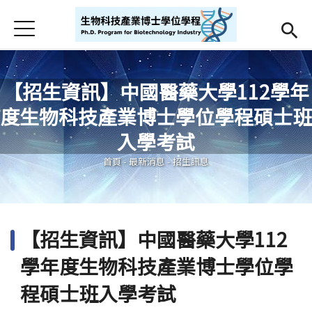
Jump to Main content
Jump to Navigation
首頁
首頁
最新消息
【招生資訊】中國醫藥大學112學年
度生物科技產業博士學位學程碩士班
Open submenu (學程簡介)
學程簡介
您在這裡
入學考試
師資
Open subm
首頁
-
最新消息
-
招生訊息
招生
課程相關
【招生資訊】中國醫藥大學112
Open submenu (學生專區)
學生專區
學年度生物科技產業博士學位學
活動集錦
程碩士班入學考試