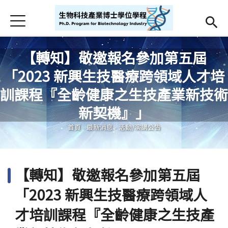
Jump to Main content
Jump to Navigation
首頁
首頁
【轉知】敬邀報名參加第五屆
最新消息
「2023 新興生技醫療跨領域人才培
Open submenu (學程簡介)
學程簡介
訓課程『全齡健康之生技產業新技術
您在這裡
新契機』」
師資
Open subm
首頁
-
最新消息
-
活動/演講公告
招生
課程相關
【轉知】敬邀報名參加第五屆
Open submenu (學生專區)
學生專區
「2023 新興生技醫療跨領域人
活動集錦
才培訓課程『全齡健康之生技產